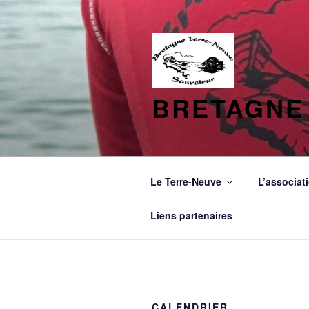
Aller
au
contenu
principal
BRETAGNE
Le Terre-Neuve
L’associat
Liens partenaires
CALENDRIER