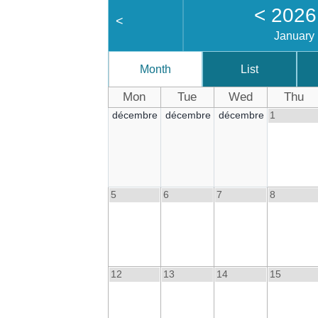
<
202
<
January
Month
List
Mon
Tue
Wed
Thu
décembre
décembre
décembre
1
5
6
7
8
12
13
14
15