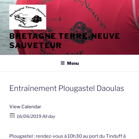
Aller
au
contenu
principal
BRETAGNE TERRE-NEUVE
SAUVETEUR
Menu
Entraînement Plougastel Daoulas
View Calendar
16/06/2019 All day
Plougastel : rendez-vous à 10h30 au port du Tinduff à