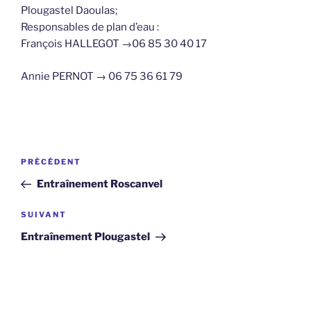
Plougastel Daoulas;
Responsables de plan d’eau :
François HALLEGOT →06 85 30 40 17
Annie PERNOT → 06 75 36 61 79
Navigation
Article
PRÉCÉDENT
de
précédent
Entraînement Roscanvel
l’article
Article
SUIVANT
suivant
Entraînement Plougastel