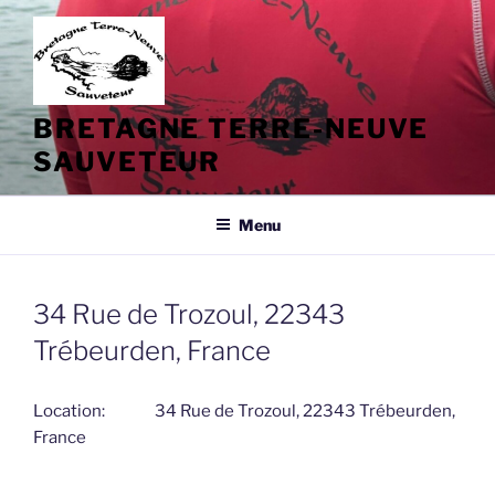
Aller
au
contenu
principal
BRETAGNE TERRE-NEUVE
SAUVETEUR
Menu
34 Rue de Trozoul, 22343
Trébeurden, France
Location:
34 Rue de Trozoul, 22343 Trébeurden,
France