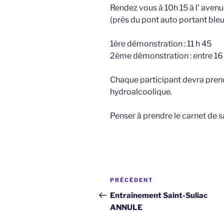
Rendez vous à 10h 15 à l' avenu
(près du pont auto portant bleu
1ère démonstration : 11 h 45
2ème démonstration : entre 16 e
Chaque participant devra pren
hydroalcoolique.
Penser à prendre le carnet de s
Navigation
Article
PRÉCÉDENT
de
précédent
Entraînement Saint-Suliac
ANNULE
l’article