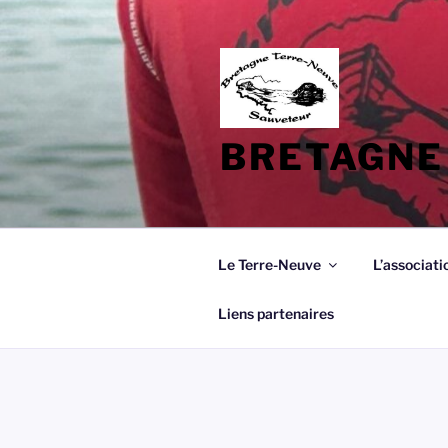
Aller
au
contenu
principal
BRETAGNE
Le Terre-Neuve
L’associati
Liens partenaires