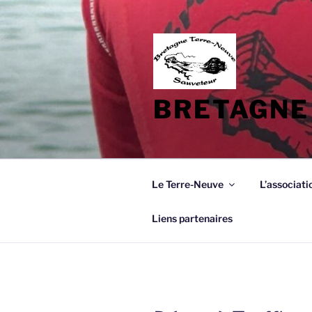
Aller
au
contenu
principal
BRETAGNE
Le Terre-Neuve
L’associati
Liens partenaires