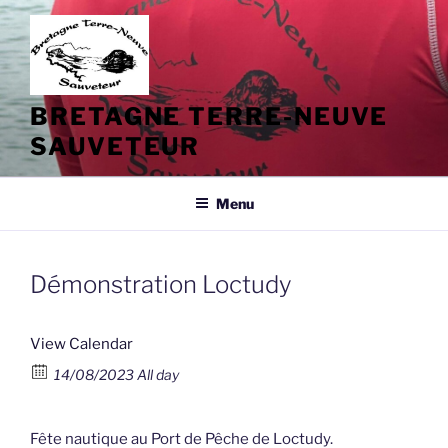
Aller
au
contenu
principal
BRETAGNE TERRE-NEUVE
SAUVETEUR
Menu
Démonstration Loctudy
View Calendar
14/08/2023 All day
Fête nautique au Port de Pêche de Loctudy.