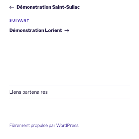
de
précédent
Démonstration Saint-Suliac
l’article
Article
SUIVANT
suivant
Démonstration Lorient
Liens partenaires
Fièrement propulsé par WordPress