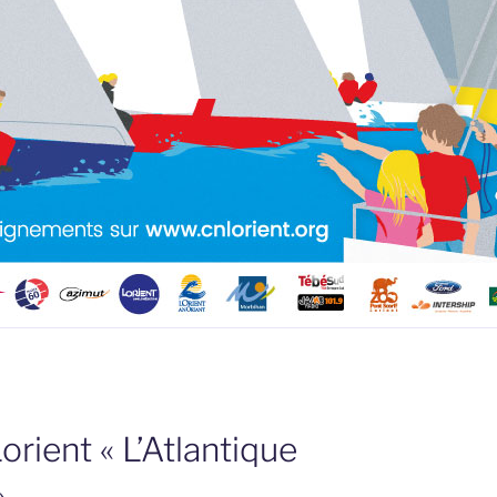
rient « L’Atlantique
»