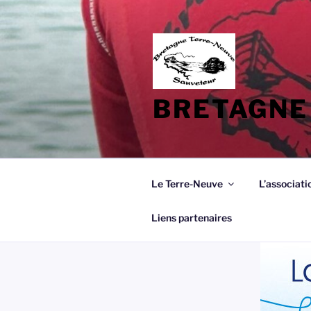
Aller
au
contenu
principal
BRETAGNE
Le Terre-Neuve
L’associati
Liens partenaires