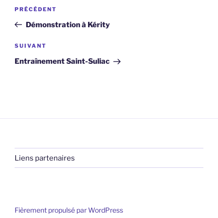
Navigation
Article
PRÉCÉDENT
de
précédent
Démonstration à Kérity
l’article
Article
SUIVANT
suivant
Entraînement Saint-Suliac
Liens partenaires
Fièrement propulsé par WordPress