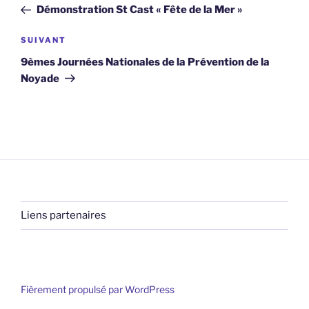
précédent
Démonstration St Cast « Fête de la Mer »
l’article
Article
SUIVANT
suivant
9èmes Journées Nationales de la Prévention de la
Noyade
Liens partenaires
Fièrement propulsé par WordPress