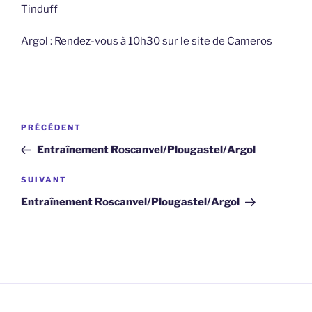
Tinduff
Argol : Rendez-vous à 10h30 sur le site de Cameros
Navigation
Article
PRÉCÉDENT
de
précédent
Entraînement Roscanvel/Plougastel/Argol
l’article
Article
SUIVANT
suivant
Entraînement Roscanvel/Plougastel/Argol