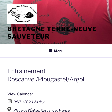
Aller
au
contenu
principal
BRETAGNE TERRE-NEUVE
SAUVETEUR
Menu
Entraînement
Roscanvel/Plougastel/Argol
View Calendar
08/11/2020 All day
Place de l'Église, Roscanvel, France