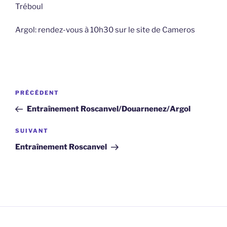
Tréboul
Argol: rendez-vous à 10h30 sur le site de Cameros
Navigation
Article
PRÉCÉDENT
de
précédent
Entraînement Roscanvel/Douarnenez/Argol
l’article
Article
SUIVANT
suivant
Entraînement Roscanvel