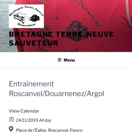
Aller
au
contenu
principal
BRETAGNE TERRE-NEUVE
SAUVETEUR
Menu
Entraînement
Roscanvel/Douarnenez/Argol
View Calendar
24/11/2019 All day
Place de l'Église, Roscanvel, France