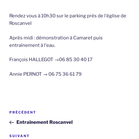
Rendez vous à 10h30 sur le parking près de l'église de
Roscanvel
Après midi : démonstration à Camaret puis
entraînement à l'eau.
François HALLEGOT →06 85 30 40 17
Annie PERNOT → 06 75 36 61 79
Navigation
Article
PRÉCÉDENT
de
précédent
Entraînement Roscanvel
l’article
Article
SUIVANT