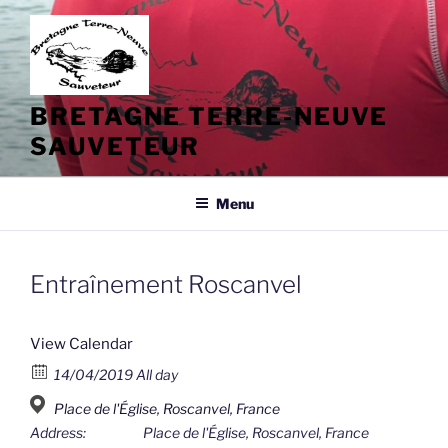
Aller
au
contenu
principal
BRETAGNE TERRE-NEUVE
SAUVETEUR
Menu
Entraînement Roscanvel
View Calendar
14/04/2019 All day
Place de l'Église, Roscanvel, France
Address:
Place de l'Église, Roscanvel, France