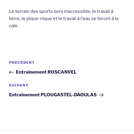
Le terrain des sports sera inaccessible, le travail à
terre, le pique-nique et le travail à l'eau se feront à la
cale.
Navigation
Article
PRÉCÉDENT
de
précédent
Entrainement ROSCANVEL
l’article
Article
SUIVANT
suivant
Entrainement PLOUGASTEL-DAOULAS