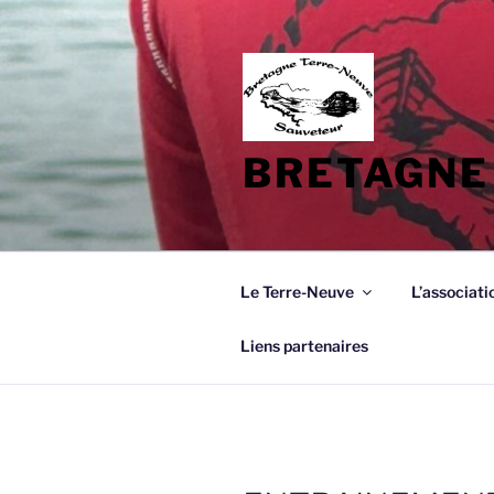
Aller
au
contenu
principal
BRETAGNE
Le Terre-Neuve
L’associati
Liens partenaires