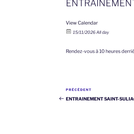
ENTRAINEMENT
View Calendar
15/11/2026 All day
Rendez-vous à 10 heures derrièr
Navigation
Article
PRÉCÉDENT
de
précédent
ENTRAINEMENT SAINT-SULIA
l’article