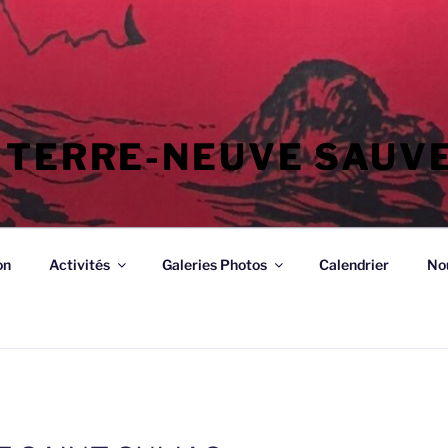
 TERRE-NEUVE SAUV
on
Activités
Galeries Photos
Calendrier
No