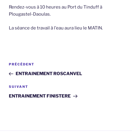
Rendez-vous à 10 heures au Port du Tinduff à
Plougastel-Daoulas.
La séance de travail à l'eau aura lieu le MATIN.
Navigation
Article
PRÉCÉDENT
de
précédent
ENTRAINEMENT ROSCANVEL
l’article
Article
SUIVANT
suivant
ENTRAINEMENT FINISTERE