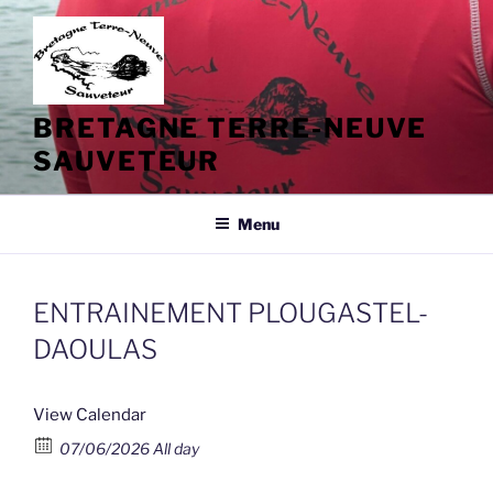
Aller
au
contenu
principal
BRETAGNE TERRE-NEUVE
SAUVETEUR
Menu
ENTRAINEMENT PLOUGASTEL-
DAOULAS
View Calendar
07/06/2026 All day