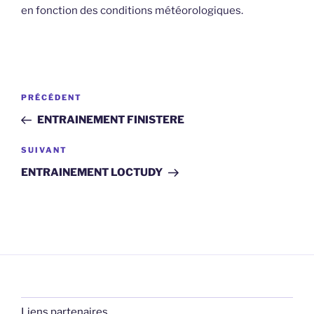
en fonction des conditions météorologiques.
Navigation
Article
PRÉCÉDENT
de
précédent
ENTRAINEMENT FINISTERE
l’article
Article
SUIVANT
suivant
ENTRAINEMENT LOCTUDY
Liens partenaires