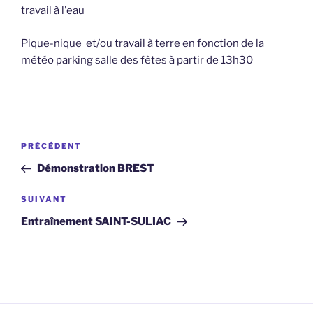
travail à l'eau
Pique-nique et/ou travail à terre en fonction de la
météo parking salle des fêtes à partir de 13h30
Navigation
Article
PRÉCÉDENT
de
précédent
Démonstration BREST
l’article
Article
SUIVANT
suivant
Entraînement SAINT-SULIAC