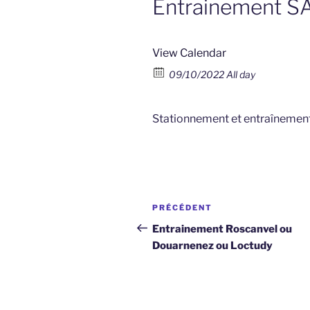
Entrainement S
View Calendar
09/10/2022 All day
Stationnement et entraînement 
Navigation
Article
PRÉCÉDENT
de
précédent
Entrainement Roscanvel ou
Douarnenez ou Loctudy
l’article