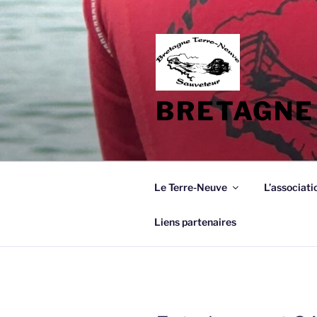
Aller
au
contenu
principal
BRETAGNE
Le Terre-Neuve
L’associati
Liens partenaires