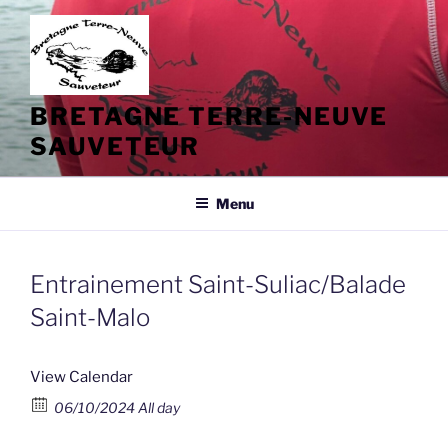
Aller
au
contenu
principal
BRETAGNE TERRE-NEUVE
SAUVETEUR
Menu
Entrainement Saint-Suliac/Balade
Saint-Malo
View Calendar
06/10/2024 All day