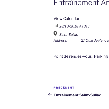
Entraînement An
View Calendar
28/10/2018 All day
Saint-Suliac
Address:
27 Quai de Rance,
Point de rendez-vous : Parking 
Navigation
Article
PRÉCÉDENT
de
précédent
Entraînement Saint-Suliac
l’article