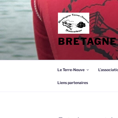
Aller
au
contenu
principal
BRETAGNE
Le Terre-Neuve
L’associati
Liens partenaires