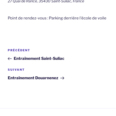
27 Quai de Rance, 35430 Saint-Suliac, France
Point de rendez-vous : Parking derrière l'école de voile
Navigation
Article
PRÉCÉDENT
de
précédent
Entraînement Saint-Suliac
l’article
Article
SUIVANT
suivant
Entraînement Douarnenez