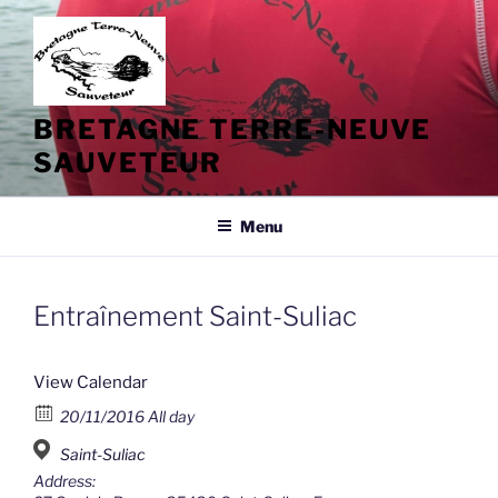
Aller
au
contenu
principal
BRETAGNE TERRE-NEUVE
SAUVETEUR
Menu
Entraînement Saint-Suliac
View Calendar
20/11/2016 All day
Saint-Suliac
Address: