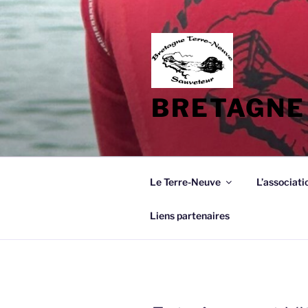
Aller
au
contenu
principal
BRETAGNE
Le Terre-Neuve
L’associati
Liens partenaires