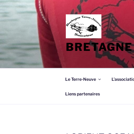
Aller
au
contenu
principal
BRETAGNE
Le Terre-Neuve
L’associati
Liens partenaires