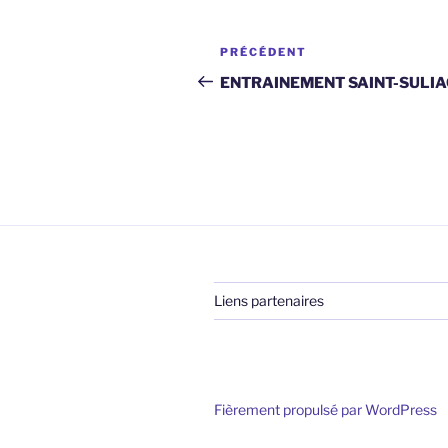
Navigation
Article
PRÉCÉDENT
de
précédent
ENTRAINEMENT SAINT-SULIA
l’article
Liens partenaires
Fièrement propulsé par WordPress