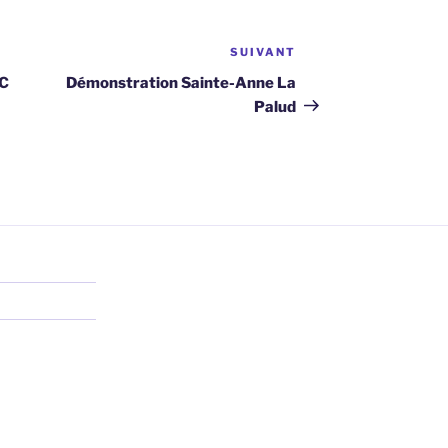
SUIVANT
Article
suivant
C
Démonstration Sainte-Anne La
Palud