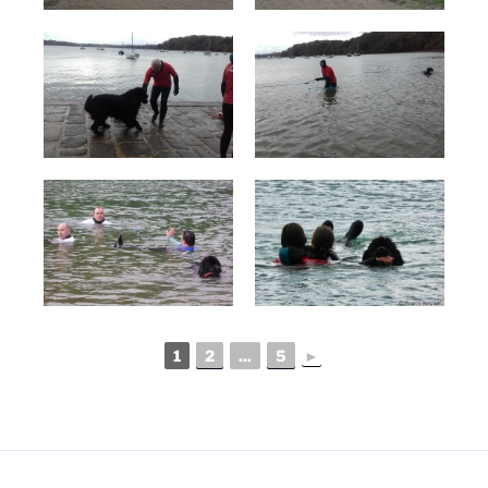
1
2
...
5
►