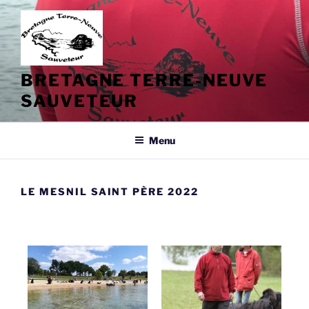
Aller
au
contenu
principal
BRETAGNE TERRE-NEUVE
SAUVETEUR
Menu
LE MESNIL SAINT PÈRE 2022