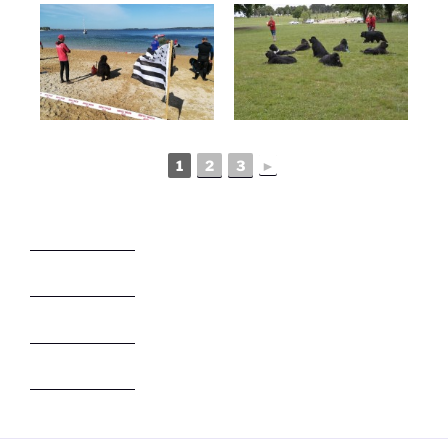
1
2
3
►
panen138.com
panen138.com
panen138.com
panen138.com