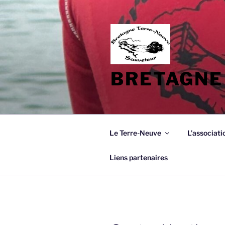
Aller
au
contenu
principal
BRETAGNE
Le Terre-Neuve
L’associati
Liens partenaires