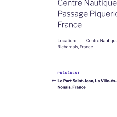
Centre Nautique 
Passage Piquerio
France
Location:
Centre Nautique
Richardais, France
Navigation
Article
PRÉCÉDENT
de
précédent
Le Port Saint-Jean, La Ville-és-
Nonais, France
l’article