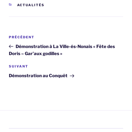
CATÉGORIES
ACTUALITÉS
Navigation
Article
PRÉCÉDENT
de
précédent
Démonstration à La Ville-és-Nonais « Fête des
l’article
Doris – Gar’aux godilles »
Article
SUIVANT
suivant
Démonstration au Conquêt