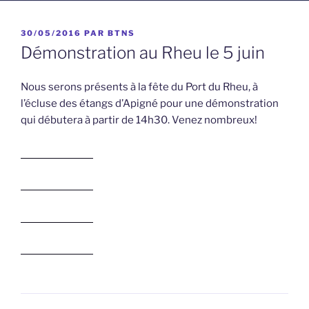
PUBLIÉ
30/05/2016
PAR
BTNS
LE
Démonstration au Rheu le 5 juin
Nous serons présents à la fête du Port du Rheu, à
l’écluse des étangs d’Apigné pour une démonstration
qui débutera à partir de 14h30. Venez nombreux!
panen138.com
panen138.com
panen138.com
panen138.com