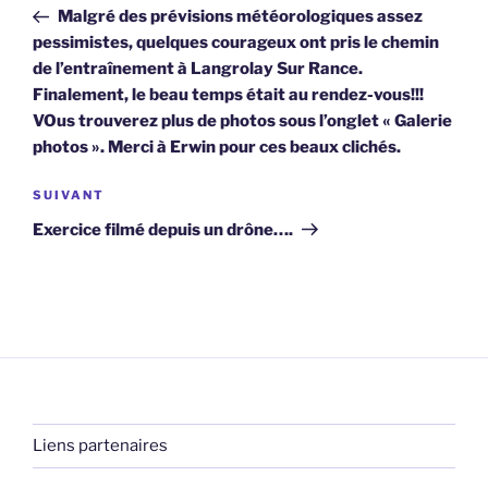
de
précédent
Malgré des prévisions météorologiques assez
l’article
pessimistes, quelques courageux ont pris le chemin
de l’entraînement à Langrolay Sur Rance.
Finalement, le beau temps était au rendez-vous!!!
VOus trouverez plus de photos sous l’onglet « Galerie
photos ». Merci à Erwin pour ces beaux clichés.
Article
SUIVANT
suivant
Exercice filmé depuis un drône….
Liens partenaires