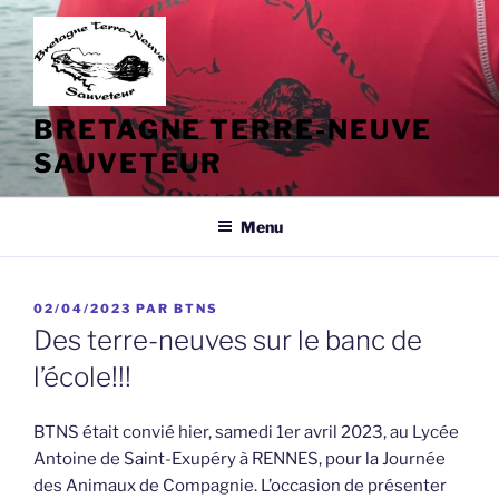
Aller
au
contenu
principal
BRETAGNE TERRE-NEUVE
SAUVETEUR
Menu
PUBLIÉ
02/04/2023
PAR
BTNS
LE
Des terre-neuves sur le banc de
l’école!!!
BTNS était convié hier, samedi 1er avril 2023, au Lycée
Antoine de Saint-Exupéry à RENNES, pour la Journée
des Animaux de Compagnie. L’occasion de présenter