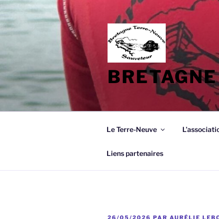
Aller
au
contenu
principal
BRETAGNE
Le Terre-Neuve
L’associati
Liens partenaires
PUBLIÉ
26/05/2026
PAR
AURÉLIE LEB