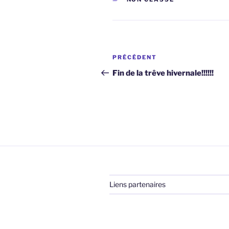
Navigation
Article
PRÉCÉDENT
de
précédent
Fin de la trêve hivernale!!!!!!
l’article
Liens partenaires