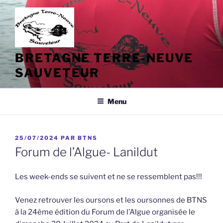
Aller
au
contenu
principal
BRETAGNE TERRE-NEUVE
SAUVETEUR
Menu
PUBLIÉ
25/07/2024
PAR
BTNS
LE
Forum de l’Algue- Lanildut
Les week-ends se suivent et ne se ressemblent pas!!!
Venez retrouver les oursons et les oursonnes de BTNS
à la 24ème édition du Forum de l’Algue organisée le