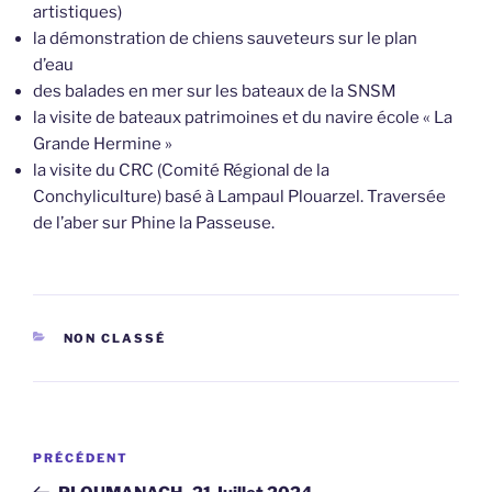
artistiques)
la démonstration de chiens sauveteurs sur le plan
d’eau
des balades en mer sur les bateaux de la SNSM
la visite de bateaux patrimoines et du navire école « La
Grande Hermine »
la visite du CRC (Comité Régional de la
Conchyliculture) basé à Lampaul Plouarzel. Traversée
de l’aber sur Phine la Passeuse.
CATÉGORIES
NON CLASSÉ
Navigation
Article
PRÉCÉDENT
de
précédent