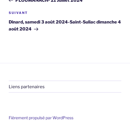
PLOUMANACH- 21 Juillet 2024
l’article
Article
SUIVANT
suivant
Dinard, samedi 3 août 2024-Saint-Suliac dimanche 4
août 2024
Liens partenaires
Fièrement propulsé par WordPress