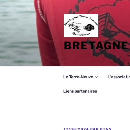
Aller
au
contenu
principal
BRETAGNE
Le Terre-Neuve
L’associati
Liens partenaires
PUBLIÉ
13/08/2024
PAR
BTNS