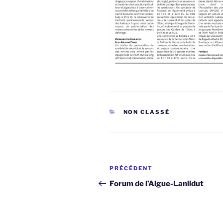
CATÉGORIES
NON CLASSÉ
Navigation
Article
PRÉCÉDENT
de
précédent
Forum de l’Algue-Lanildut
l’article