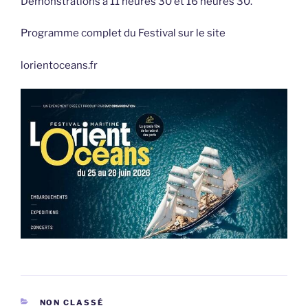
Démonstrations à 11 heures 30 et 16 heures 30.
Programme complet du Festival sur le site
lorientoceans.fr
CATÉGORIES
NON CLASSÉ