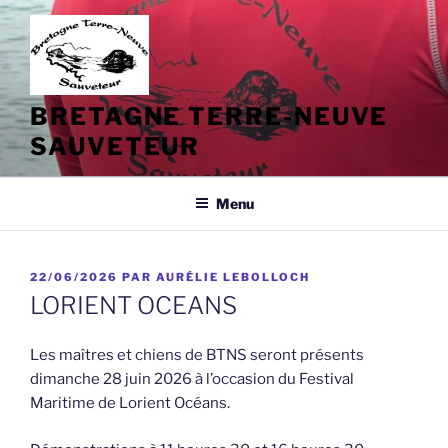
Aller
au
contenu
principal
BRETAGNE TERRE-NEUVE
SAUVETEUR
Menu
PUBLIÉ
22/06/2026
PAR
AURÉLIE LEBOLLOCH
LE
LORIENT OCEANS
Les maîtres et chiens de BTNS seront présents
dimanche 28 juin 2026 à l’occasion du Festival
Maritime de Lorient Océans.