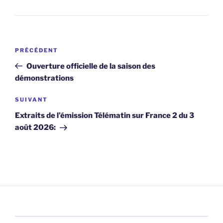
Navigation
Article
PRÉCÉDENT
de
précédent
Ouverture officielle de la saison des
l’article
démonstrations
Article
SUIVANT
suivant
Extraits de l’émission Télématin sur France 2 du 3
août 2026: