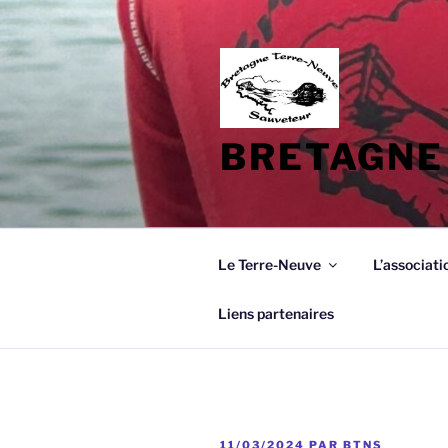
Aller
au
contenu
principal
BRETAGNE
Le Terre-Neuve
L’associati
Liens partenaires
PUBLIÉ
11/03/2024
PAR
BTNS