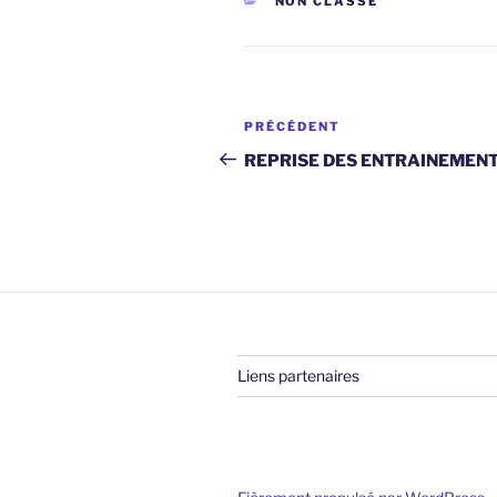
NON CLASSÉ
Navigation
Article
PRÉCÉDENT
de
précédent
REPRISE DES ENTRAINEMEN
l’article
Liens partenaires