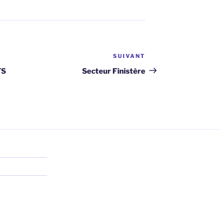
SUIVANT
Article
suivant
TS
Secteur Finistère